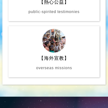
【熱心公益】
public-spirited testimonies
【海外宣教】
overseas missions