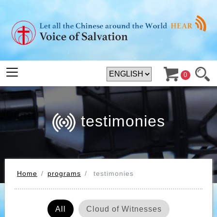
0
testimonies
Home
programs
testimonies
All
Cloud of Witnesses