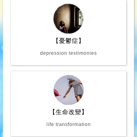
【憂鬱症】
depression testimonies
【生命改變】
life transformation