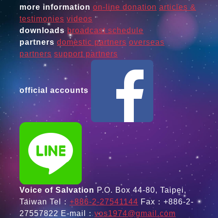
more information
on-line donation
articles &
testimonies
videos
downloads
broadcast schedule
partners
domestic partners
overseas
partners
support partners
official accounts
Voice of Salvation
P.O. Box 44-80, Taipei,
Taiwan
Tel：
+886-2-27541144
Fax：+886-2-
27557822
E-mail：
vos1974@gmail.com