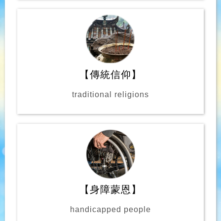
【傳統信仰】
traditional religions
【身障蒙恩】
handicapped people