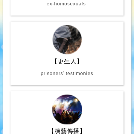
ex-homosexuals
【更生人】
prisoners' testimonies
【演藝傳播】