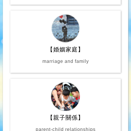
【婚姻家庭】
marriage and family
【親子關係】
parent-child relationships