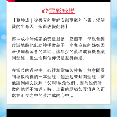
【蔡坤成｜被丟棄的聖經安慰憂鬱的心靈，渴望
愛的生命因上帝而改變翻轉】
蔡坤成小時候家的旁邊就是一座廟宇，母親曾經
虔誠地將他獻給神明做義子，小兒麻痺的姊姊因
著伊甸基金會的幫助，讓年少的蔡坤成有機會讀
到聖經，但生命與信仰仍是擦身而過。
在當兵的過程中，心裡相當痛苦挫折，無意間看
到垃圾桶裡的一本聖經，他撿起並翻開聖經，當
他讀到經文說到「父啊!赦免他們，因為他們所
做的他們不知道」時，上帝的話猶如暖流進入正
處在沮喪之中的蔡坤成的心中...