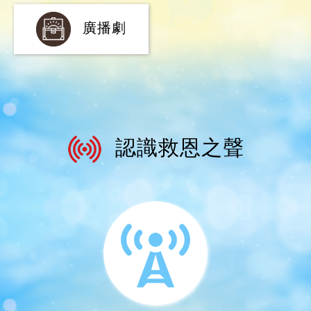
認識救恩之聲
福音廣播宣教事工