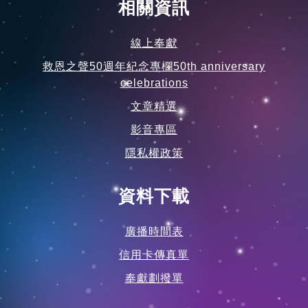
救恩之聲50週年紀念專欄50th anniversary
celebrations
文章精選
影音專區
隱私權政策
資料下載
廣播時間表
信用卡傳真單
奉獻劃撥單
相關機構
國內合作電台