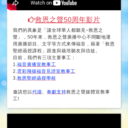
我們的異象是「讓全球華人都聽見~救恩之
聲」，50年來，救恩之聲廣播中心不間斷地運
用廣播節目、文字等方式來傳福音，藉著「救恩
聖經函授課程」跟進與栽培聽友與信徒。
目前，我們有三項主要事工：
1.
福音廣播宣教事工
2.
雲彩飛揚福音見證宣教事工
3.
救恩聖經函授學校
邀請您以
代禱
、
奉獻支持
救恩之聲媒體宣教事
工!