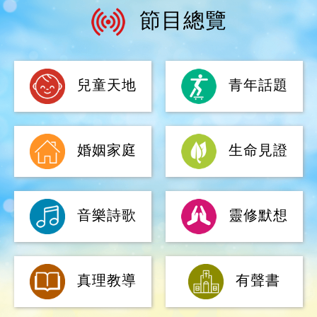
兒童天地
青年話題
婚姻家庭
生命見證
音樂詩歌
靈修默想
真理教導
有聲書
廣播劇