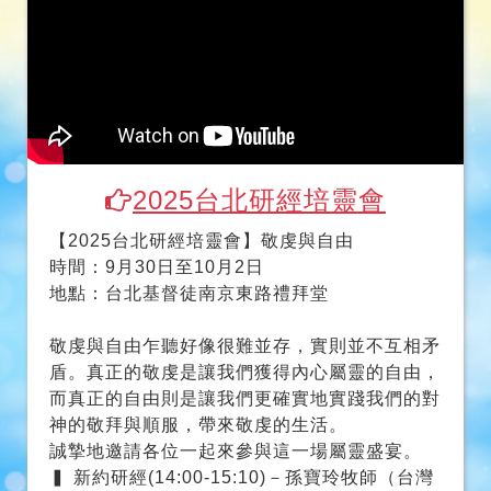
2025台北研經培靈會
【2025台北研經培靈會】敬虔與自由
時間：9月30日至10月2日
地點：台北基督徒南京東路禮拜堂
敬虔與自由乍聽好像很難並存，實則並不互相矛
盾。真正的敬虔是讓我們獲得內心屬靈的自由，
而真正的自由則是讓我們更確實地實踐我們的對
神的敬拜與順服，帶來敬虔的生活。
誠摯地邀請各位一起來參與這一場屬靈盛宴。
▍ 新約研經(14:00-15:10)－孫寶玲牧師（台灣
基督長老教會南神神學院教授）
▍ 舊約研經(15:20-16:10)－高銘謙牧師（香港
建道神學院候任院長）