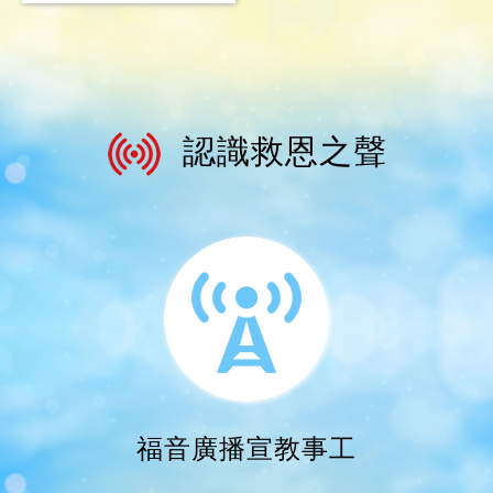
廣播劇
認識救恩之聲