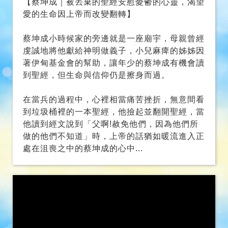
雲彩飛揚
【蔡坤成｜被丟棄的聖經安慰憂鬱的心靈，渴望
愛的生命因上帝而改變翻轉】
蔡坤成小時候家的旁邊就是一座廟宇，母親曾經
虔誠地將他獻給神明做義子，小兒麻痺的姊姊因
著伊甸基金會的幫助，讓年少的蔡坤成有機會讀
到聖經，但生命與信仰仍是擦身而過。
在當兵的過程中，心裡相當痛苦挫折，無意間看
到垃圾桶裡的一本聖經，他撿起並翻開聖經，當
他讀到經文說到「父啊!赦免他們，因為他們所
做的他們不知道」時，上帝的話猶如暖流進入正
處在沮喪之中的蔡坤成的心中...