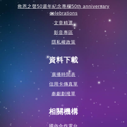
相關資訊
線上奉獻
救恩之聲50週年紀念專欄50th anniversary
celebrations
文章精選
影音專區
隱私權政策
資料下載
廣播時間表
信用卡傳真單
奉獻劃撥單