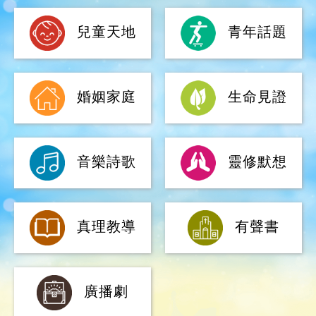
節目總覽
兒童天地
青年話題
婚姻家庭
生命見證
音樂詩歌
靈修默想
真理教導
有聲書