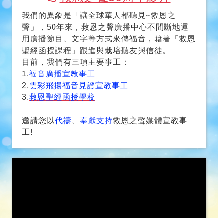
救恩之聲50周年影片
我們的異象是「讓全球華人都聽見~救恩之
聲」，50年來，救恩之聲廣播中心不間斷地運
用廣播節目、文字等方式來傳福音，藉著「救恩
聖經函授課程」跟進與栽培聽友與信徒。
目前，我們有三項主要事工：
1.
福音廣播宣教事工
2.
雲彩飛揚福音見證宣教事工
3.
救恩聖經函授學校
邀請您以
代禱
、
奉獻支持
救恩之聲媒體宣教事
工!