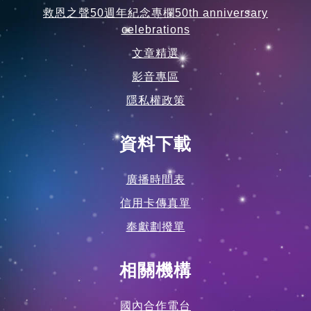
救恩之聲50週年紀念專欄50th anniversary
celebrations
文章精選
影音專區
隱私權政策
資料下載
廣播時間表
信用卡傳真單
奉獻劃撥單
相關機構
國內合作電台