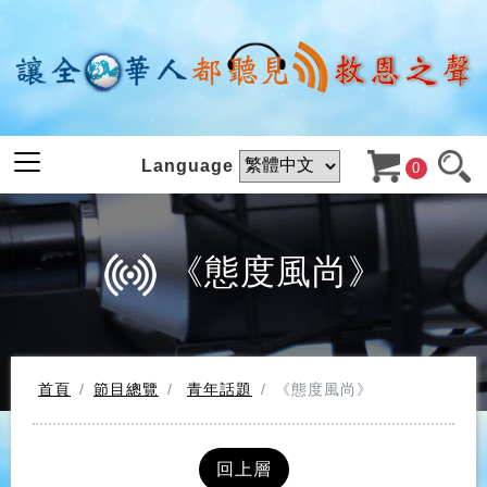
Language
0
《態度風尚》
首頁
節目總覽
青年話題
《態度風尚》
回上層