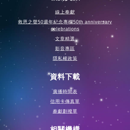
線上奉獻
救恩之聲50週年紀念專欄50th anniversary
celebrations
文章精選
影音專區
隱私權政策
資料下載
廣播時間表
信用卡傳真單
奉獻劃撥單
相關機構