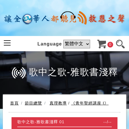
Language
0
歌中之歌-雅歌書淺釋
首頁
節目總覽
真理教導
/
《青年聖經講座 I》
歌中之歌-雅歌書淺釋 01
--
/
--