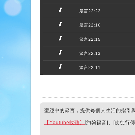
箴言22:22
箴言22:16
箴言22:15
箴言22:13
箴言22:11
聖經中的箴言，提供每個人生活的指引
【Youtube收聽】
[約翰福音]、[使徒行傳