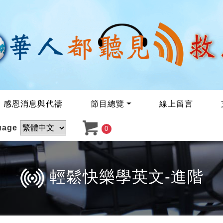
感恩消息與代禱
節目總覽
線上留言
uage
0
輕鬆快樂學英文-進階