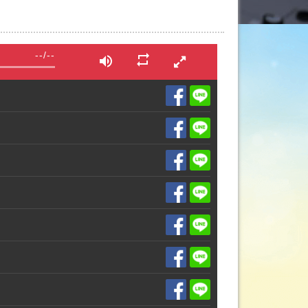
--
/
--