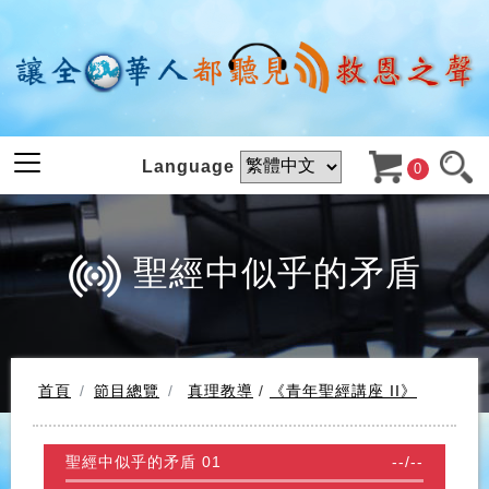
Language
0
聖經中似乎的矛盾
首頁
節目總覽
真理教導
/
《青年聖經講座 II》
聖經中似乎的矛盾 01
--
/
--