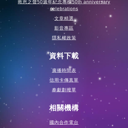
救恩之聲50週年紀念專欄50th anniversary
celebrations
文章精選
影音專區
隱私權政策
資料下載
廣播時間表
信用卡傳真單
奉獻劃撥單
相關機構
國內合作電台