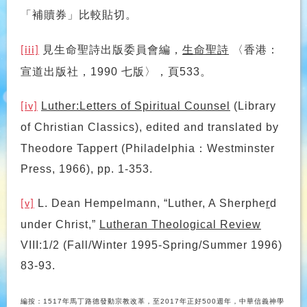
「補贖券」比較貼切。
見生命聖詩出版委員會編，
生命聖詩
〈香港：
[iii]
宣道出版社，
七版〉，頁
。
1990
533
Luther:Letters of Spiritual Counsel
(Library
[iv]
of Christian Classics), edited and translated by
：
Theodore Tappert (Philadelphia
Westminster
Press, 1966), pp. 1-353.
L. Dean Hempelmann, “Luther, A Sherphe
r
d
[v]
under Christ,”
Lutheran Theological Review
VIII:1/2 (Fall/Winter 1995-Spring/Summer 1996)
83-93.
編按：
1517
年馬丁路德發動宗教改革，至
2017
年正好
500
週年，中華信義神學