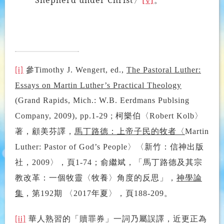
參
Timothy J. Wengert, ed.,
The Pastoral Luther:
[i]
Essays on Martin Luther’s Practical Theology
(Grand Rapids, Mich.: W.B. Eerdmans Publsing
柯樂伯〈
〉
Company, 2009), pp.1-29 ;
Robert Kolb
著，顧美芬譯，
馬丁路德：上帝子民的牧者〈
Martin
〉〈新竹：信神出版
Luther: Pastor of God’s People
社，
〉，頁
；俞繼斌，「馬丁路德及其宗
2009
1-74
教改革：一個牧靈〈牧養〉角度的反思」，
神學論
集
，第
期
〈
年夏〉，頁
。
192
2017
188-209
華人熟習的「贖罪券」一詞乃屬誤譯，近更正為
[ii]