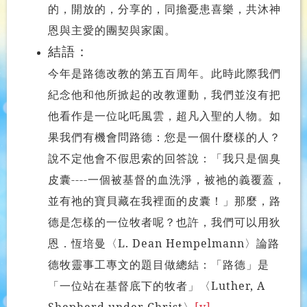
的，開放的，分享的，同擔憂患喜樂，共沐神
恩與主愛的團契與家園。
結語：
今年是路德改教的第五百周年。此時此際我們
紀念他和他所掀起的改教運
動，我們並沒有把
他看作是一位叱吒風雲，超凡入聖的人物。如
果我們有機會問路德：您是一個什麼樣的人？
說不定他會不假思索的回答說：「我只是個臭
皮囊----一個被基督的血洗淨，被祂的義覆蓋，
並有祂的寶貝藏在我裡面的皮囊！」那麼，路
德是怎樣的一位牧者呢？也許，我們可以用狄
恩．恆培曼〈L. Dean Hempelmann〉論路
德牧靈事工專文的題目做總結：「路德」是
「一位站在基督底下的牧者」〈Luther, A
Shepherd under Christ〉
[v]
。