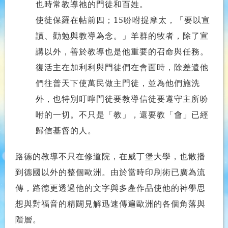
也時常教導祂的門徒和百姓。
使徒保羅在帖前四；15吩咐提摩太，「要以宣
讀、勸勉與教導為念。」羊群的牧者，除了宣
講以外，善於教導也是他重要的召命與任務。
復活主在加利利與門徒們在會面時，除差遣他
們往普天下使萬民做主門徒，並為他們施洗
外，也特別叮嚀門徒要教導信徒要遵守主所吩
咐的一切。不只是「教」，還要教「會」已經
歸信基督的人。
路德的教導不只在修道院，在威丁堡大學，也散播
到德國以外的整個歐洲。由於當時印刷術已廣為流
傳，路德更透過他的文字與多產作品使他的神學思
想與對福音的精闢見解迅速傳遍歐洲的各個角落與
階層。