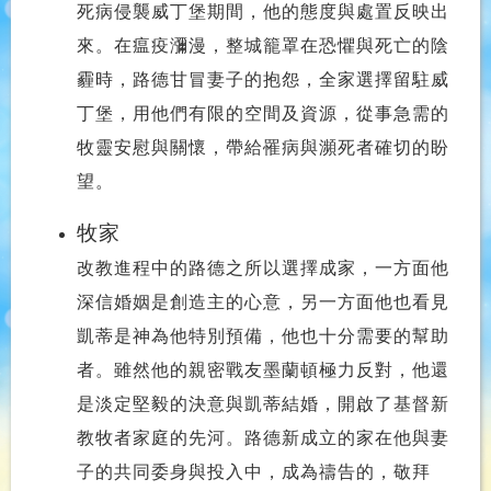
死病侵襲威丁堡期間，他的態度與處置反
映出
來。在瘟疫瀰漫，整城籠罩在恐懼與死亡的陰
霾時，路德甘冒
妻子的抱怨，全家選擇留駐威
丁堡，用他們有限的空間及資源，從事急需
的
牧靈安慰與關懷，帶給罹病與瀕死者確切的盼
望。
牧家
改教進程中的路德之所以選擇成家，一方面他
深信婚姻是創造主的心意，另一方面他也看見
凱蒂是神為他特別預備，他也十分需要的幫助
者。雖然他的親密戰友墨蘭頓極力反對，他還
是淡定堅毅的決意與凱蒂結婚，開啟了基督新
教牧者家庭的先河。路德新成立的家在他與妻
子的共同委身與投入中，成為禱告的，敬拜