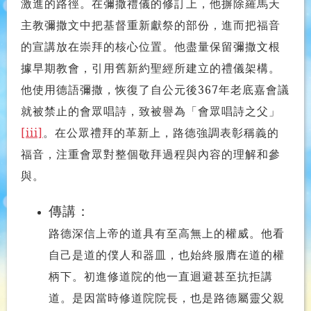
激進的路徑。在彌撒禮儀的修訂上，他摒除羅馬天
主教彌撒文中把基督重新獻祭的部份，進而把福音
的宣講放在崇拜的核心位置。他盡量保留彌撒文根
據早期教會，引用舊新約聖經所建立的禮儀架構。
他使用德語彌撒，恢復了自公元後367年老底嘉會議
就被禁止的會眾唱詩，致被譽為「會眾唱詩之父」
[iii]
。在公眾禮拜的革新上，路德強調表彰稱義的
福音，注重會眾對整個敬拜過程與內容的理解和參
與。
傳講：
路德深信上帝的道具有至高無上的權威。他看
自己是道的僕人和器皿，也始終服膺在道的權
柄下。初進修道院的他一直迴避甚至抗拒講
道。是因當時修道院院長，也是路德屬靈父親