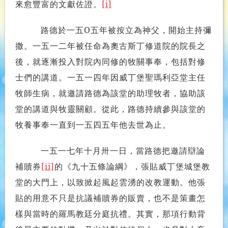
來愈豐富的文獻佐證。
[i]
路德於一五O五年被按立為神父，開始主持彌
撒。一五一二年被任命為奧古斯丁修道院的院長之
後，就逐漸投入對院內同修的牧關事奉，包括對修
士們的講道。一五一四年因威丁堡聖瑪利亞堂主任
牧師生病，就邀請路德為該堂的助理牧者，協助該
堂的講道與牧靈關顧。從此，路德持續參與該堂的
牧養事奉一直到一五四五年他去世為止。
一五一七年十月卅一日，當路德把邀請辯論
補贖券
[ii]
的《九十五條論綱》，張貼威丁堡城堡教
堂的大門上，以致掀起風起雲湧的改教運動。他張
貼的用意不只是抗議補贖券的販賣，也不是策畫怎
樣與當時的羅馬教廷分庭抗禮。其實，那項行動背