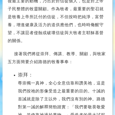
後最主要的動機，乃出於對信徒個人，也是對上帝
子民整體的牧靈關顧。作為牧者，最重要的聖召就
是牧養上帝所託付的信徒，不但按時把純淨，富營
養，增進健康及活力的道供應他們，也時時儆醒守
望，不讓惡者侵蝕或破壞信徒與大牧者主耶穌基督
的關係。
接著我們將從崇拜、傳講、教導、關顧，與牧家
五方面簡要介紹路德的牧養事奉：
崇拜：
尊崇獨一真神，全心全意信靠和讚美祂，這是
我們按祂的形像受造之最重要的目的。十誡的
首誡就是除了主以外，我們沒有別的神。路德
對第一誡的解釋簡勁踏實：「我們要敬畏敬愛
祂，並倚靠祂過於萬物。」受造者的最大試探