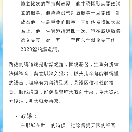
施道比次的堅持與鼓勵，他才恐懼戰兢開始講
道的服事。他萬萬沒想到這服事一旦開始，卻
成為他一生最重要的服事，直到他被接回天家
為止。他一生講道超過四千次。單在威瑪版路
德文集裏，從一五二一至四六年就收集了他
2029篇的講道詞。
路德的講道總是貼緊經題，圍繞基督，注重分辨律
法與福音，留意以深入淺出，販夫走卒都能聽得懂
的語言，坦率有力傳講聖經，見證因信稱義的福
音。聽他講道，好像基督昨天被釘十架，今天從死
裡復活，明天就要再來。
教導：
主耶穌在世上的時候，祂除傳揚天國的福音，