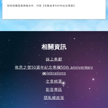
院特與國度復興報合作，刊登
【
宗教改革
500
年紀念專題】
相關資訊
線上奉獻
救恩之聲50週年紀念專欄50th anniversary
celebrations
文章精選
影音專區
隱私權政策