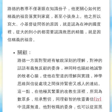
路德的教導不僅著眼在知識份子，他更關心如何把
稱義的福音落實到家庭，甚至小孩身上。他之所以
寫大、小基督徒問答的原因，就是認為在神的國度
裡，從大的到小的都需要認識救恩的精髓，就是因
信稱義的福音。
關顧：
路德一方面對聖經有敏銳深刻的理解，對神的
話語有義無反顧的委身，
神同時也賜給祂誠摯
的牧者心腸，使他在聖道的理解與實踐，神學
思維
與信徒處境之間保持緊密又感人的連結。
這一點，在他極其繁重的改教生
涯裡，所寫為
數眾多，坦承懇切，同理叡智的牧靈書信
[iv]
中流露無遺。
他對牧職的委身，也可以從當黑